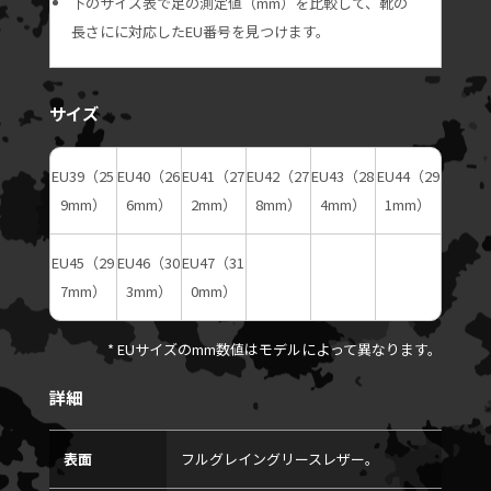
下のサイズ表で足の測定値（mm）を比較して、靴の
長さにに対応したEU番号を見つけます。
サイズ
EU39（25
EU40（26
EU41（27
EU42（27
EU43（28
EU44（29
9mm）
6mm）
2mm）
8mm）
4mm）
1mm）
EU45（29
EU46（30
EU47（31
7mm）
3mm）
0mm）
* EUサイズのmm数値はモデルによって異なります。
詳細
表面
フルグレイングリースレザー。