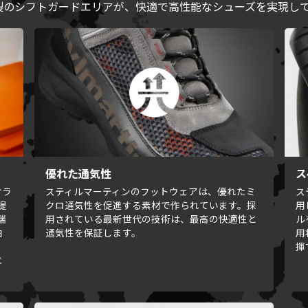
製のシフトガードエリアが、快適で高性能なシューズを実現し
優れた通気性
ス
オラ
スティルマーティンのフットウェアは、優れたミ
ス
提
クロ通気性を促進する素材で作られています。採
用
端
用されている最新世代の技術は、最高の快適性と
ル
由
通気性を保証します。
用
。
揮
エ